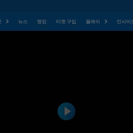
텟
뉴스
랭킹
티켓 구입
플레이
인사이드