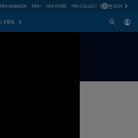
|
한국어
FIFA REWARDS
FIFA+
FIFA STORE
FIFA COLLECT
 FIFA