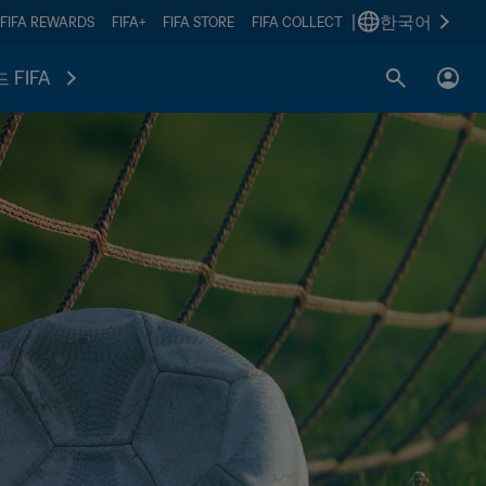
|
한국어
FIFA REWARDS
FIFA+
FIFA STORE
FIFA COLLECT
 FIFA