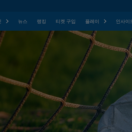
텟
뉴스
랭킹
티켓 구입
플레이
인사이드