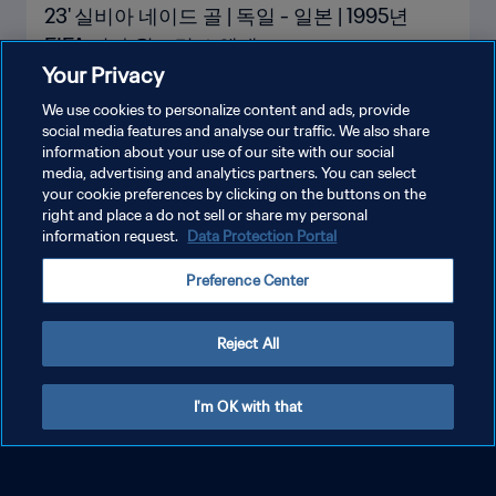
23' 실비아 네이드 골 | 독일 - 일본 | 1995년
FIFA 여자 월드컵 스웨덴
Your Privacy
We use cookies to personalize content and ads, provide
social media features and analyse our traffic. We also share
information about your use of our site with our social
media, advertising and analytics partners. You can select
your cookie preferences by clicking on the buttons on the
right and place a do not sell or share my personal
information request.
Data Protection Portal
Preference Center
Reject All
I'm OK with that
37' 로젤리 골 | 스웨덴 - 브라질 | 1995년 FIFA
여자 월드컵 스웨덴