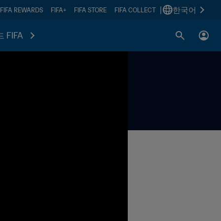
|
한국어
FIFA REWARDS
FIFA+
FIFA STORE
FIFA COLLECT
 FIFA