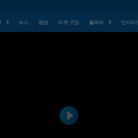
텟
뉴스
랭킹
티켓 구입
플레이
인사이드