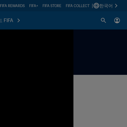
|
한국어
FIFA REWARDS
FIFA+
FIFA STORE
FIFA COLLECT
 FIFA