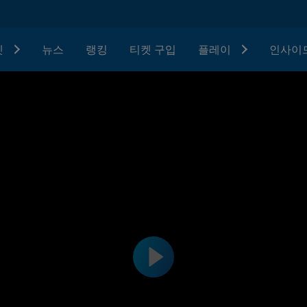
텟
뉴스
랭킹
티켓 구입
플레이
인사이드