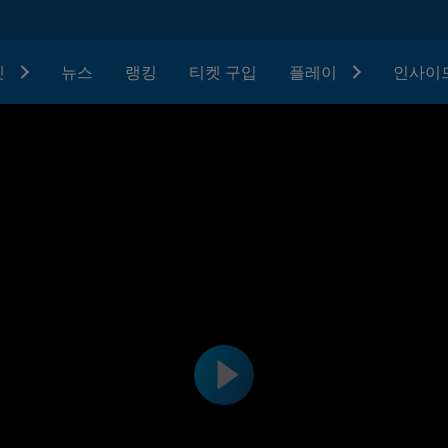
텟
뉴스
랭킹
티켓 구입
플레이
인사이드