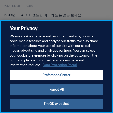
2023.06.01
50초
1999년 FIFA 여자 월드컵 미국의 모든 골을 보세요.
Your Privacy
We use cookies to personalize content and ads, provide
social media features and analyse our traffic. We also share
information about your use of our site with our social
개인정보 보호정책
media, advertising and analytics partners. You can select
your cookie preferences by clicking on the buttons on the
서비스 약관
right and place a do not sell or share my personal
쿠키 기본 설정 관리
information request.
Data Protection Portal
Copyright © 1994 - 2026 FIFA. All rights reserved.
Preference Center
Reject All
I'm OK with that