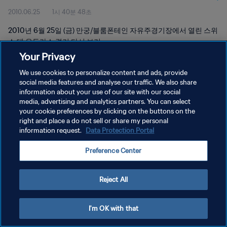
2010.06.25
1시 40분 48초
2010년 6월 25일 (금) 만궁/블룸폰테인 자유주경기장에서 열린 스위
스 대 온두라스 경기 다시 보기
Your Privacy
We use cookies to personalize content and ads, provide
social media features and analyse our traffic. We also share
information about your use of our site with our social
media, advertising and analytics partners. You can select
your cookie preferences by clicking on the buttons on the
개인정보 보호정책
right and place a do not sell or share my personal
information request.
Data Protection Portal
서비스 약관
쿠키 기본 설정 관리
Preference Center
Copyright © 1994 - 2026 FIFA. All rights reserved.
Reject All
I'm OK with that