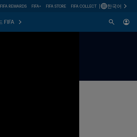
|
한국어
FIFA REWARDS
FIFA+
FIFA STORE
FIFA COLLECT
 FIFA