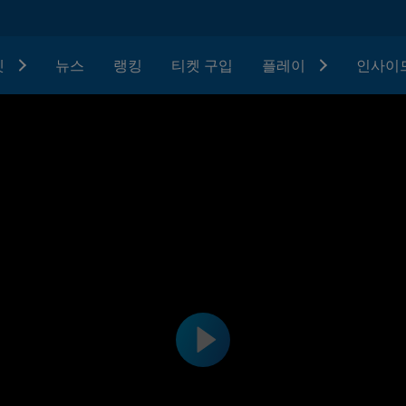
텟
뉴스
랭킹
티켓 구입
플레이
인사이드