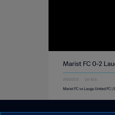
Marist FC 0-2 Lau
2023.02.12
2분 42초
Marist FC vs Laugu United FC |