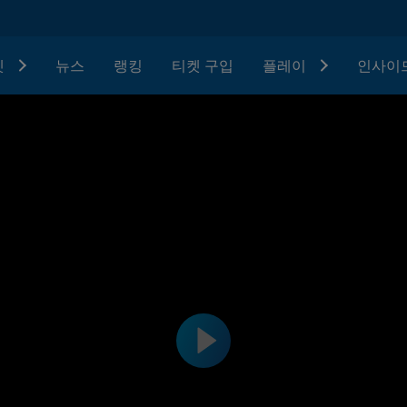
텟
뉴스
랭킹
티켓 구입
플레이
인사이드