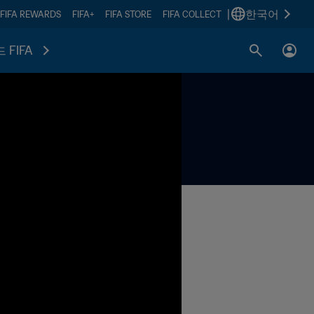
|
한국어
FIFA REWARDS
FIFA+
FIFA STORE
FIFA COLLECT
 FIFA