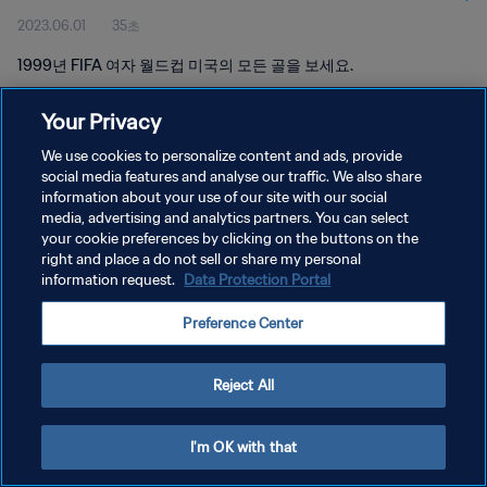
2023.06.01
35초
1999년 FIFA 여자 월드컵 미국의 모든 골을 보세요.
Your Privacy
We use cookies to personalize content and ads, provide
social media features and analyse our traffic. We also share
information about your use of our site with our social
media, advertising and analytics partners. You can select
개인정보 보호정책
your cookie preferences by clicking on the buttons on the
서비스 약관
right and place a do not sell or share my personal
information request.
Data Protection Portal
쿠키 기본 설정 관리
Preference Center
Copyright © 1994 - 2026 FIFA. All rights reserved.
Reject All
I'm OK with that