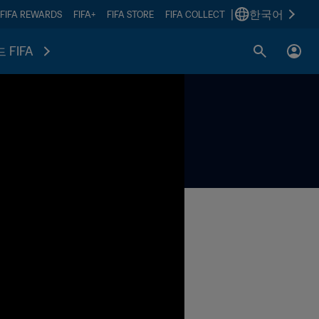
|
한국어
FIFA REWARDS
FIFA+
FIFA STORE
FIFA COLLECT
 FIFA