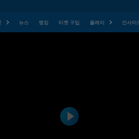
텟
뉴스
랭킹
티켓 구입
플레이
인사이드