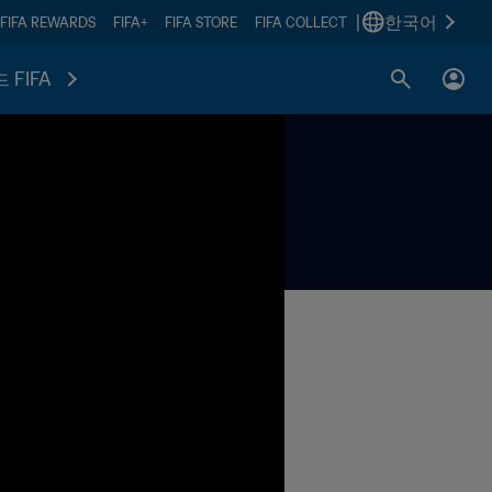
|
한국어
FIFA REWARDS
FIFA+
FIFA STORE
FIFA COLLECT
 FIFA