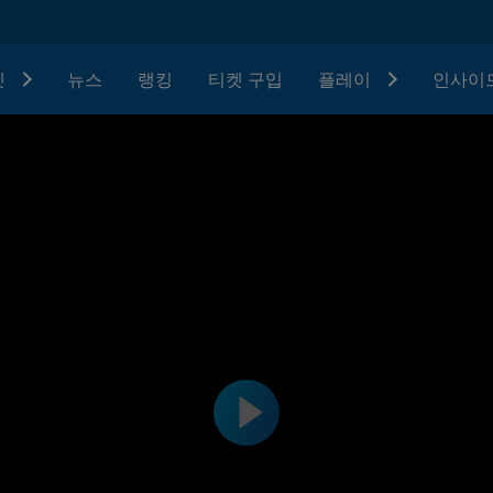
텟
뉴스
랭킹
티켓 구입
플레이
인사이드