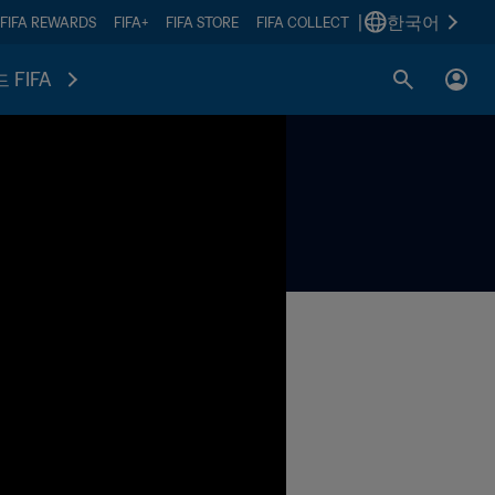
|
한국어
FIFA REWARDS
FIFA+
FIFA STORE
FIFA COLLECT
 FIFA