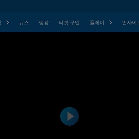
텟
뉴스
랭킹
티켓 구입
플레이
인사이드