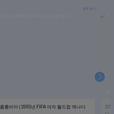
모두 보기
다
음
- 콜롬비아 | 2015년 FIFA 여자 월드컵 캐나다
32'
다