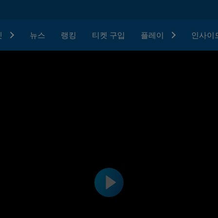
텟
뉴스
랭킹
티켓 구입
플레이
인사이드