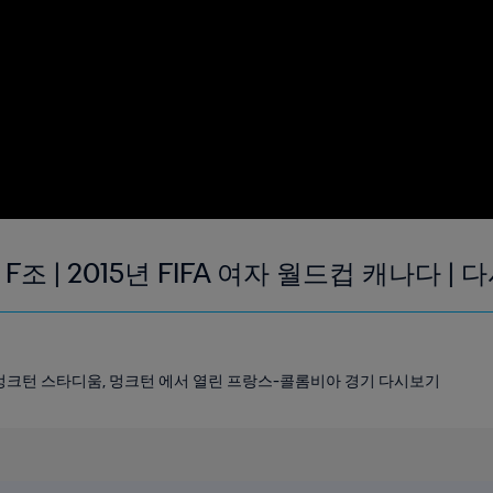
F조 | 2015년 FIFA 여자 월드컵 캐나다 |
00 멍크턴 스타디움, 멍크턴 에서 열린 프랑스-콜롬비아 경기 다시보기