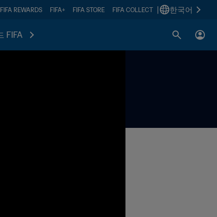
|
한국어
FIFA REWARDS
FIFA+
FIFA STORE
FIFA COLLECT
 FIFA