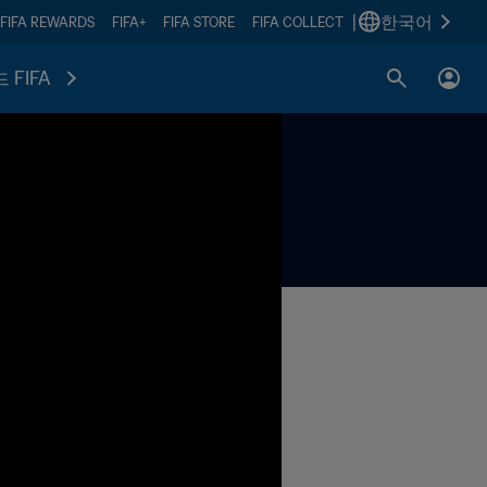
|
한국어
FIFA REWARDS
FIFA+
FIFA STORE
FIFA COLLECT
 FIFA