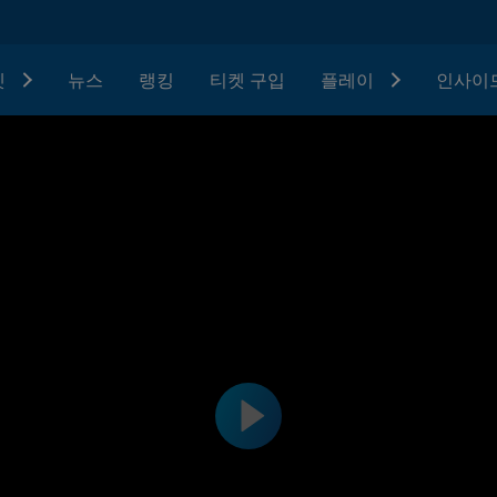
텟
뉴스
랭킹
티켓 구입
플레이
인사이드