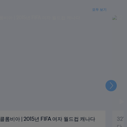
모두 보기
다
음
- 콜롬비아 | 2015년 FIFA 여자 월드컵 캐나다
32'
다