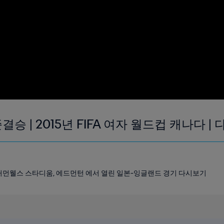
준결승 | 2015년 FIFA 여자 월드컵 캐나다 |
00 커먼웰스 스타디움, 에드먼턴 에서 열린 일본-잉글랜드 경기 다시보기