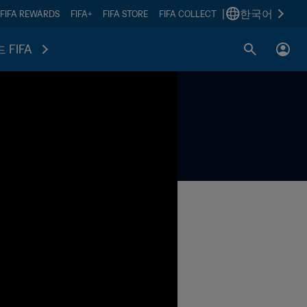
|
한국어
FIFA REWARDS
FIFA+
FIFA STORE
FIFA COLLECT
 FIFA