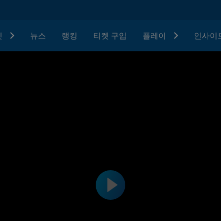
텟
뉴스
랭킹
티켓 구입
플레이
인사이드