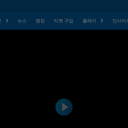
텟
뉴스
랭킹
티켓 구입
플레이
인사이드