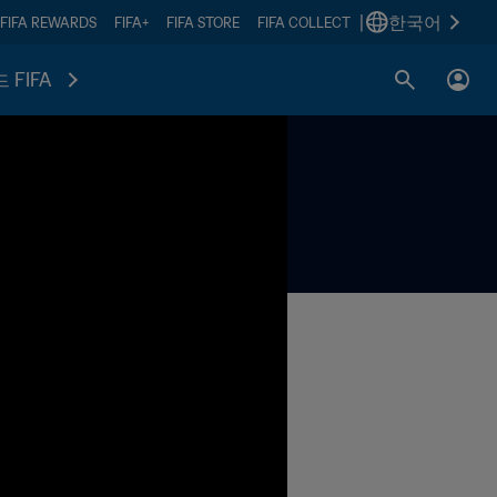
|
한국어
FIFA REWARDS
FIFA+
FIFA STORE
FIFA COLLECT
 FIFA