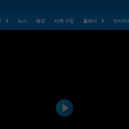
텟
뉴스
랭킹
티켓 구입
플레이
인사이드