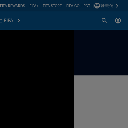
|
한국어
FIFA REWARDS
FIFA+
FIFA STORE
FIFA COLLECT
 FIFA