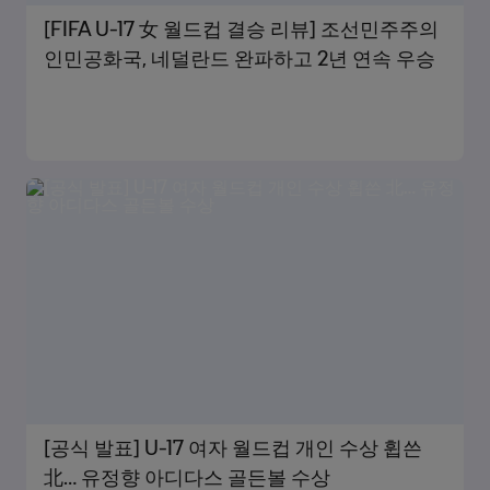
[FIFA U-17 女 월드컵 결승 리뷰] 조선민주주의
인민공화국, 네덜란드 완파하고 2년 연속 우승
[공식 발표] U-17 여자 월드컵 개인 수상 휩쓴
北… 유정향 아디다스 골든볼 수상