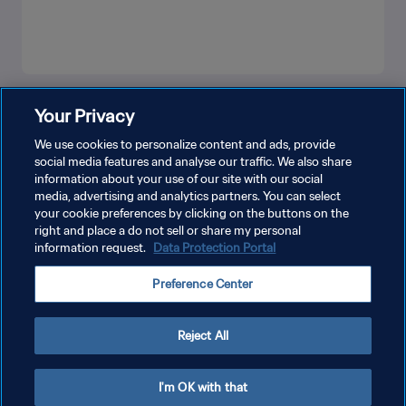
더보기
Your Privacy
We use cookies to personalize content and ads, provide
social media features and analyse our traffic. We also share
information about your use of our site with our social
media, advertising and analytics partners. You can select
your cookie preferences by clicking on the buttons on the
right and place a do not sell or share my personal
information request.
Data Protection Portal
개인정보 보호정책
Preference Center
서비스 약관
쿠키 기본 설정 관리
Reject All
Copyright © 1994 - 2026 FIFA. All rights reserved.
I'm OK with that