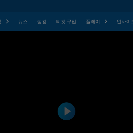
텟
뉴스
랭킹
티켓 구입
플레이
인사이드