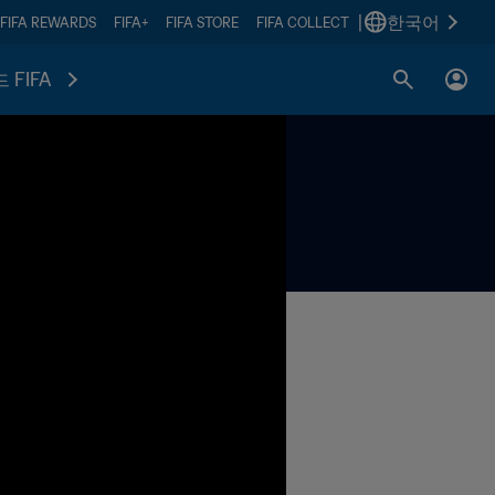
|
한국어
FIFA REWARDS
FIFA+
FIFA STORE
FIFA COLLECT
 FIFA