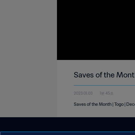
Saves of the Mont
2023.01.03
1분 45초
Saves of the Month | Togo | D