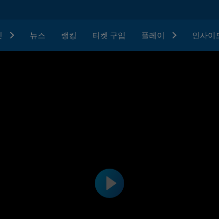
텟
뉴스
랭킹
티켓 구입
플레이
인사이드