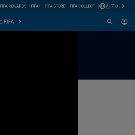
|
한국어
FIFA REWARDS
FIFA+
FIFA STORE
FIFA COLLECT
 FIFA