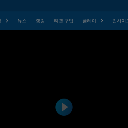
텟
뉴스
랭킹
티켓 구입
플레이
인사이드