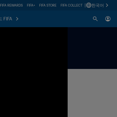
|
한국어
FIFA REWARDS
FIFA+
FIFA STORE
FIFA COLLECT
 FIFA