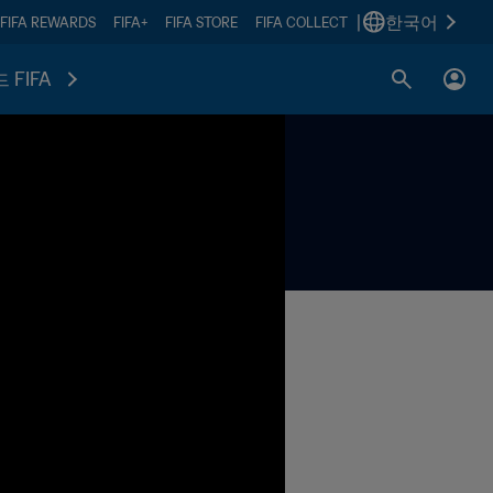
|
한국어
FIFA REWARDS
FIFA+
FIFA STORE
FIFA COLLECT
 FIFA