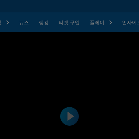
텟
뉴스
랭킹
티켓 구입
플레이
인사이드