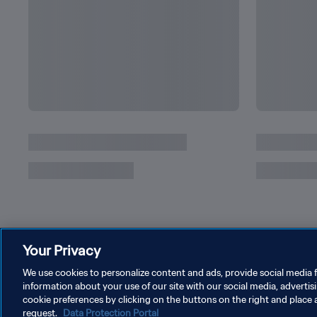
미국 - 중국 | 결승 | 1999년 FIFA 여자 월드컵 미
Your Privacy
We use cookies to personalize content and ads, provide social media f
information about your use of our site with our social media, advertis
cookie preferences by clicking on the buttons on the right and place 
request.
Data Protection Portal