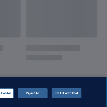
e Center
Reject All
I'm OK with that