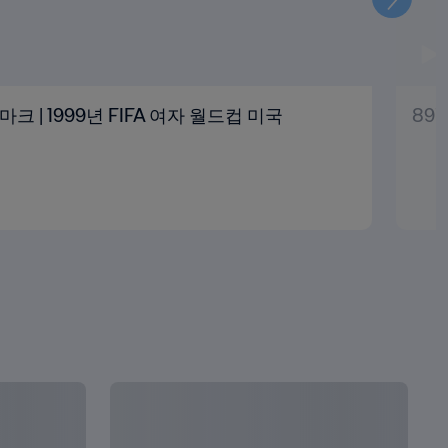
다
음
덴마크 | 1999년 FIFA 여자 월드컵 미국
89'
모두 보기