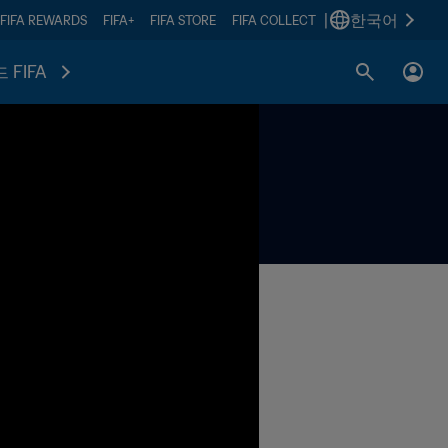
|
한국어
FIFA REWARDS
FIFA+
FIFA STORE
FIFA COLLECT
 FIFA