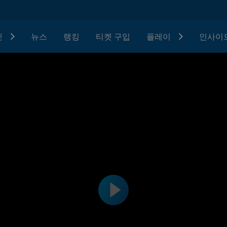
텟
뉴스
랭킹
티켓 구입
플레이
인사이드