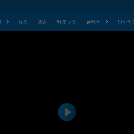
텟
뉴스
랭킹
티켓 구입
플레이
인사이드