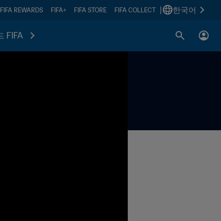
|
한국어
FIFA REWARDS
FIFA+
FIFA STORE
FIFA COLLECT
 FIFA