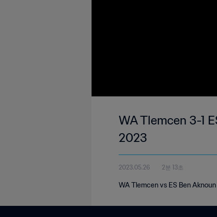
WA Tlemcen 3-1 ES Ben Aknoun | Algeria
2023
2023.05.26
2분 13초
WA Tlemcen vs ES Ben Aknoun |