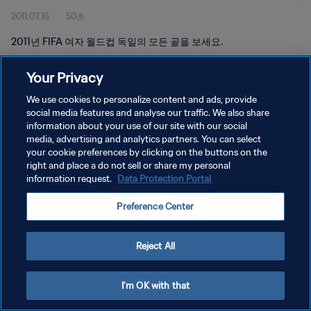
2011.07.16
50초
2011년 FIFA 여자 월드컵 독일의 모든 골을 보세요.
Your Privacy
We use cookies to personalize content and ads, provide
social media features and analyse our traffic. We also share
information about your use of our site with our social
개인정보 보호정책
media, advertising and analytics partners. You can select
your cookie preferences by clicking on the buttons on the
서비스 약관
right and place a do not sell or share my personal
쿠키 기본 설정 관리
information request.
Data Protection Portal
Copyright © 1994 - 2026 FIFA. All rights reserved.
Preference Center
Reject All
I'm OK with that