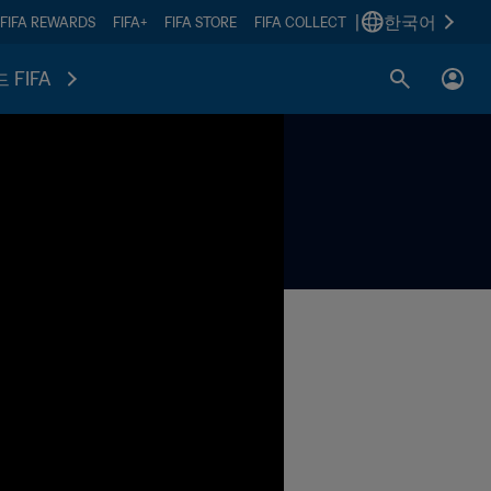
|
한국어
FIFA REWARDS
FIFA+
FIFA STORE
FIFA COLLECT
 FIFA