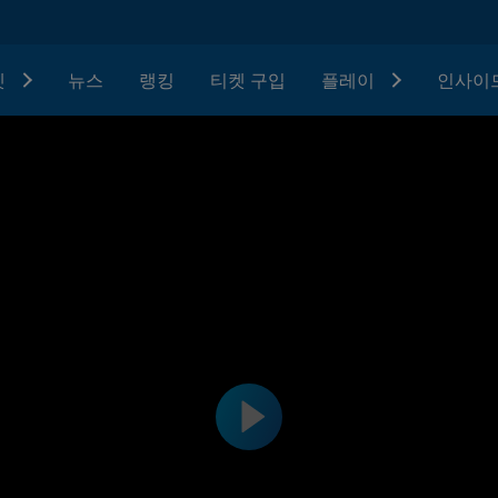
텟
뉴스
랭킹
티켓 구입
플레이
인사이드