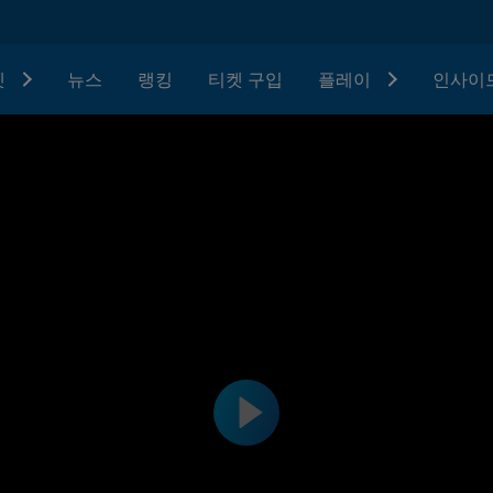
텟
뉴스
랭킹
티켓 구입
플레이
인사이드