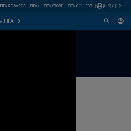
|
한국어
FIFA REWARDS
FIFA+
FIFA STORE
FIFA COLLECT
 FIFA