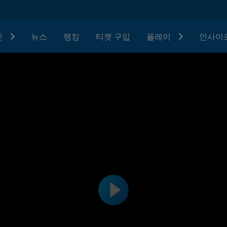
텟
뉴스
랭킹
티켓 구입
플레이
인사이드