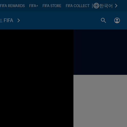
|
한국어
FIFA REWARDS
FIFA+
FIFA STORE
FIFA COLLECT
 FIFA