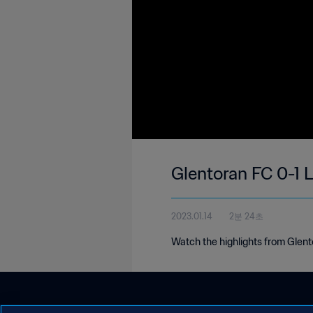
Glentoran FC 0-1 L
2023.01.14
2분 24초
Watch the highlights from Glent