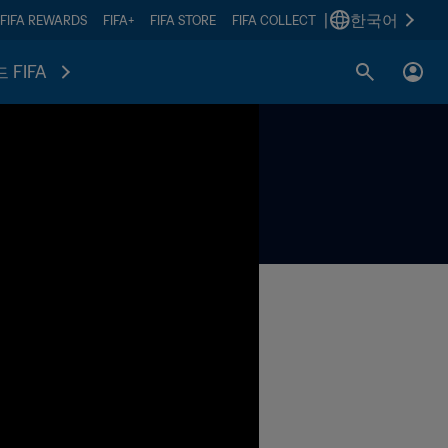
|
한국어
FIFA REWARDS
FIFA+
FIFA STORE
FIFA COLLECT
 FIFA