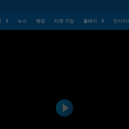
텟
뉴스
랭킹
티켓 구입
플레이
인사이드