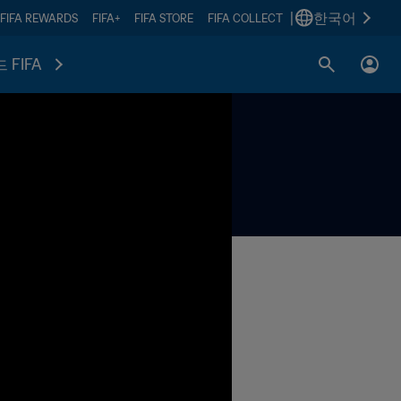
|
한국어
FIFA REWARDS
FIFA+
FIFA STORE
FIFA COLLECT
 FIFA