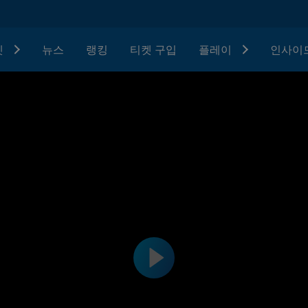
텟
뉴스
랭킹
티켓 구입
플레이
인사이드