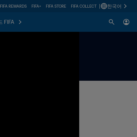
|
한국어
FIFA REWARDS
FIFA+
FIFA STORE
FIFA COLLECT
 FIFA