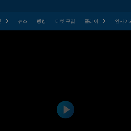
텟
뉴스
랭킹
티켓 구입
플레이
인사이드