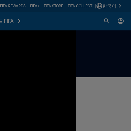
|
한국어
FIFA REWARDS
FIFA+
FIFA STORE
FIFA COLLECT
 FIFA