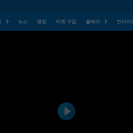
텟
뉴스
랭킹
티켓 구입
플레이
인사이드