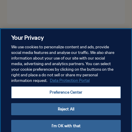
더보기
Your Privacy
We use cookies to personalize content and ads, provide
social media features and analyse our traffic. We also share
information about your use of our site with our social
media, advertising and analytics partners. You can select
your cookie preferences by clicking on the buttons on the
right and place a do not sell or share my personal
information request.
Data Protection Portal
개인정보 보호정책
Preference Center
서비스 약관
쿠키 기본 설정 관리
Reject All
Copyright © 1994 - 2026 FIFA. All rights reserved.
I'm OK with that