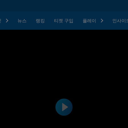
텟
뉴스
랭킹
티켓 구입
플레이
인사이드