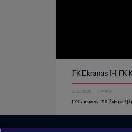
FK Ekranas 1-1 FK 
2023.03.20
3분 14초
FK Ekranas vs FK K. Žalgiris B |