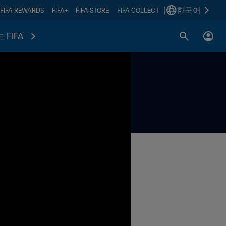
|
한국어
FIFA REWARDS
FIFA+
FIFA STORE
FIFA COLLECT
 FIFA