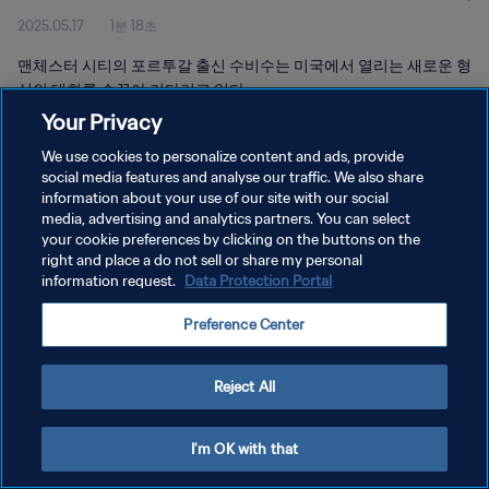
2025.05.17
1분 18초
맨체스터 시티의 포르투갈 출신 수비수는 미국에서 열리는 새로운 형
식의 대회를 손꼽아 기다리고 있다.
Your Privacy
We use cookies to personalize content and ads, provide
social media features and analyse our traffic. We also share
information about your use of our site with our social
media, advertising and analytics partners. You can select
개인정보 보호정책
your cookie preferences by clicking on the buttons on the
right and place a do not sell or share my personal
서비스 약관
information request.
Data Protection Portal
쿠키 기본 설정 관리
Preference Center
Copyright © 1994 - 2026 FIFA. All rights reserved.
Reject All
I'm OK with that