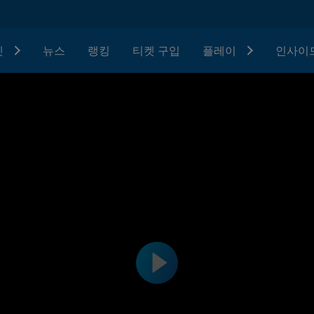
텟
뉴스
랭킹
티켓 구입
플레이
인사이드