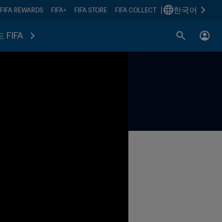
|
한국어
FIFA REWARDS
FIFA+
FIFA STORE
FIFA COLLECT
 FIFA