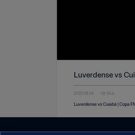
Luverdense vs Cui
2022.09.24
1분 55초
Luverdense vs Cuiabá | Copa FMF