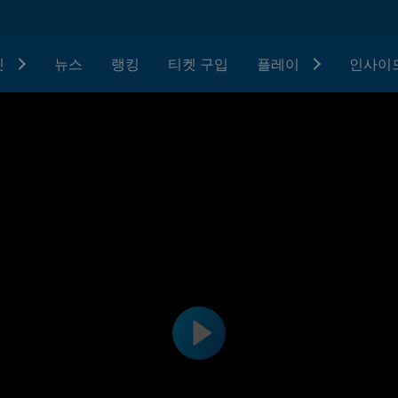
텟
뉴스
랭킹
티켓 구입
플레이
인사이드