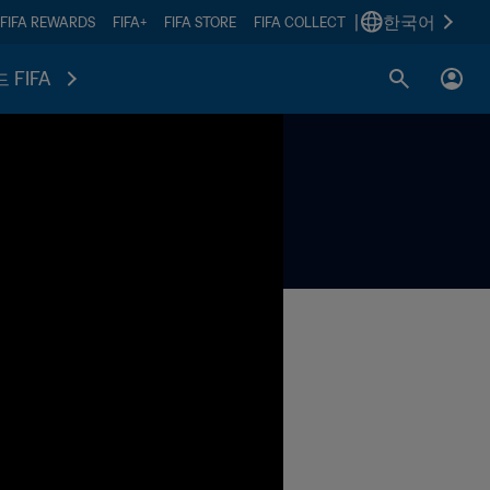
|
한국어
FIFA REWARDS
FIFA+
FIFA STORE
FIFA COLLECT
 FIFA