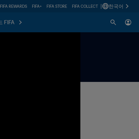
|
한국어
FIFA REWARDS
FIFA+
FIFA STORE
FIFA COLLECT
 FIFA