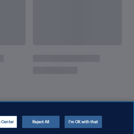
다
음
놀라운 월드컵 기록과 업적 총정리
[기록
e Center
Reject All
I'm OK with that