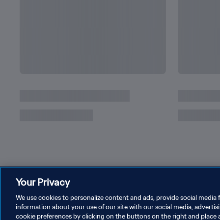
[기록] 출전, 도움, 드리블, 득점, 승리까지… 리
월드컵 기록은?
Your Privacy
We use cookies to personalize content and ads, provide social media f
information about your use of our site with our social media, advertis
cookie preferences by clicking on the buttons on the right and place 