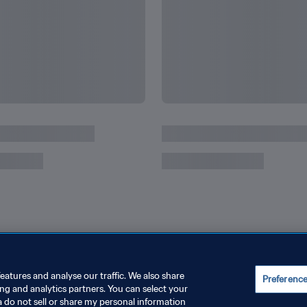
오넬 메시가 경신 가능한
[기록] 킬리안 음바페의 
eatures and analyse our traffic. We also share
Preferenc
ing and analytics partners. You can select your
a do not sell or share my personal information