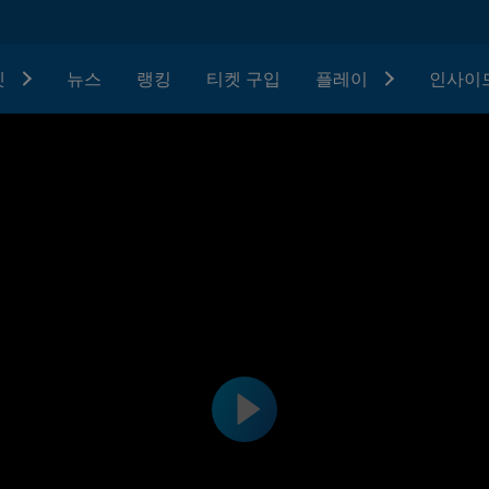
텟
뉴스
랭킹
티켓 구입
플레이
인사이드