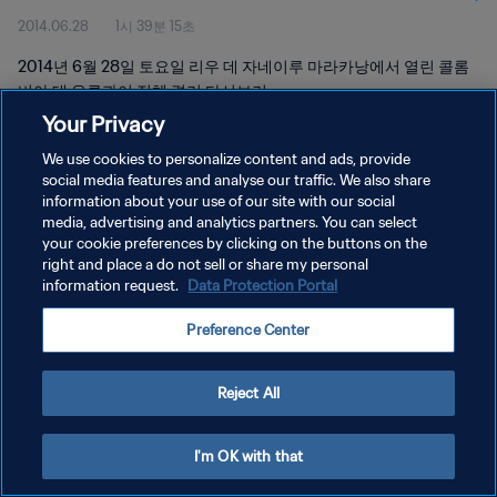
2014.06.28
1시 39분 15초
2014년 6월 28일 토요일 리우 데 자네이루 마라카낭에서 열린 콜롬
비아 대 우루과이 전체 경기 다시보기
Your Privacy
We use cookies to personalize content and ads, provide
social media features and analyse our traffic. We also share
information about your use of our site with our social
media, advertising and analytics partners. You can select
your cookie preferences by clicking on the buttons on the
개인정보 보호정책
right and place a do not sell or share my personal
information request.
Data Protection Portal
서비스 약관
쿠키 기본 설정 관리
Preference Center
Copyright © 1994 - 2026 FIFA. All rights reserved.
Reject All
I'm OK with that