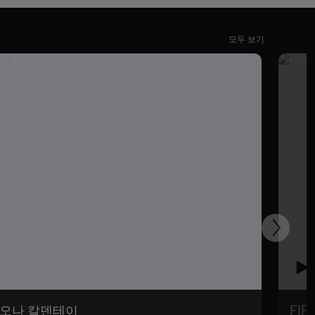
모두 보기
다
음
 마리오나 칼덴테이
FIF