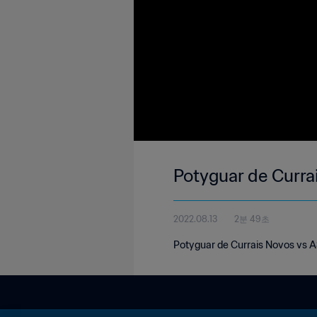
Potyguar de Curr
2022.08.13
2분 49초
Potyguar de Currais Novos vs 