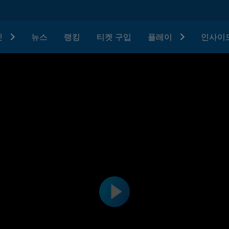
텟
뉴스
랭킹
티켓 구입
플레이
인사이드