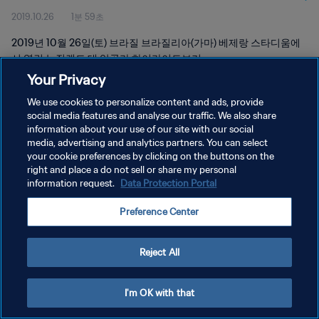
2019.10.26
1분 59초
2019년 10월 26일(토) 브라질 브라질리아(가마) 베제랑 스타디움에
서 열린 뉴질랜드 대 앙골라 하이라이트보기
Your Privacy
We use cookies to personalize content and ads, provide
social media features and analyse our traffic. We also share
information about your use of our site with our social
media, advertising and analytics partners. You can select
개인정보 보호정책
your cookie preferences by clicking on the buttons on the
right and place a do not sell or share my personal
서비스 약관
information request.
Data Protection Portal
쿠키 기본 설정 관리
Preference Center
Copyright © 1994 - 2026 FIFA. All rights reserved.
Reject All
I'm OK with that