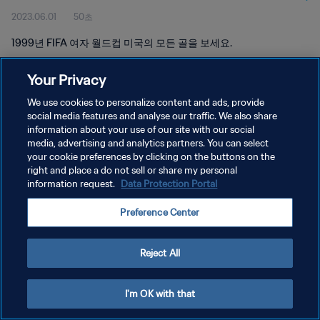
2023.06.01
50초
1999년 FIFA 여자 월드컵 미국의 모든 골을 보세요.
Your Privacy
We use cookies to personalize content and ads, provide
social media features and analyse our traffic. We also share
information about your use of our site with our social
개인정보 보호정책
media, advertising and analytics partners. You can select
your cookie preferences by clicking on the buttons on the
서비스 약관
right and place a do not sell or share my personal
쿠키 기본 설정 관리
information request.
Data Protection Portal
Copyright © 1994 - 2026 FIFA. All rights reserved.
Preference Center
Reject All
I'm OK with that