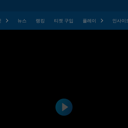
텟
뉴스
랭킹
티켓 구입
플레이
인사이드