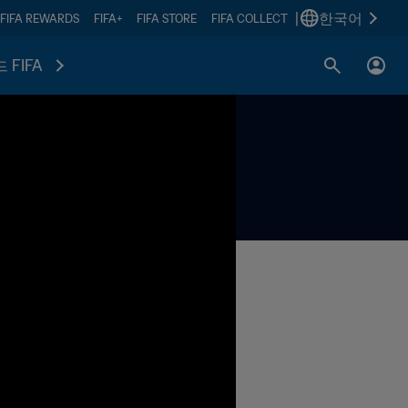
|
한국어
FIFA REWARDS
FIFA+
FIFA STORE
FIFA COLLECT
 FIFA