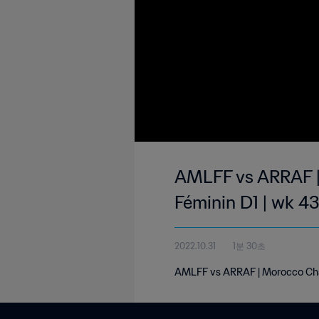
AMLFF vs ARRAF |
Féminin D1 | wk 4
2022.10.31
1분 30초
AMLFF vs ARRAF | Morocco Cham