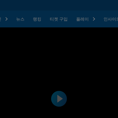
텟
뉴스
랭킹
티켓 구입
플레이
인사이드