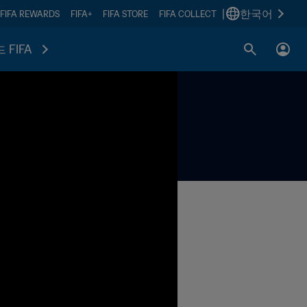
|
한국어
FIFA REWARDS
FIFA+
FIFA STORE
FIFA COLLECT
 FIFA