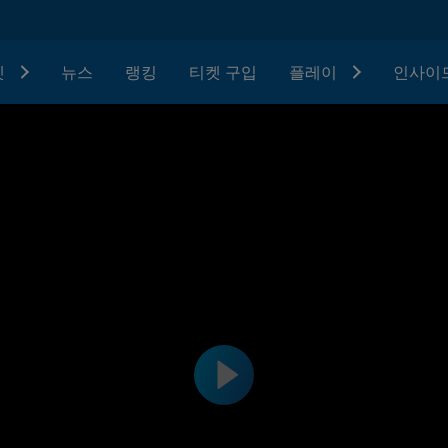
텟
뉴스
랭킹
티켓 구입
플레이
인사이드