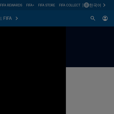
|
한국어
FIFA REWARDS
FIFA+
FIFA STORE
FIFA COLLECT
 FIFA