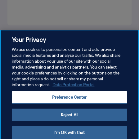
더보기
Your Privacy
We use cookies to personalize content and ads, provide
social media features and analyse our traffic. We also share
information about your use of our site with our social
media, advertising and analytics partners. You can select
your cookie preferences by clicking on the buttons on the
right and place a do not sell or share my personal
information request.
Data Protection Portal
개인정보 보호정책
Preference Center
서비스 약관
쿠키 기본 설정 관리
Reject All
Copyright © 1994 - 2026 FIFA. All rights reserved.
I'm OK with that