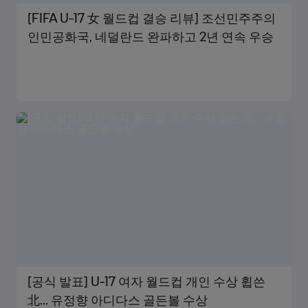
[FIFA U-17 女 월드컵 결승 리뷰] 조선민주주의
인민공화국, 네덜란드 완파하고 2년 연속 우승
[공식 발표] U-17 여자 월드컵 개인 수상 휩쓴
北… 유정향 아디다스 골든볼 수상