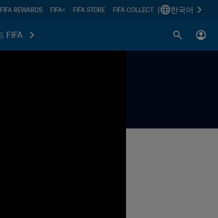
|
한국어
FIFA REWARDS
FIFA+
FIFA STORE
FIFA COLLECT
 FIFA