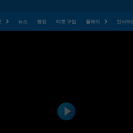
텟
뉴스
랭킹
티켓 구입
플레이
인사이드